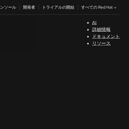
すべての Red Hat
ンソール
開発者
トライアルの開始
AI
サ
詳細情報
ポ
ドキュメント
ー
リソース
ト
コ
ン
ソ
ー
ル
開
発
者