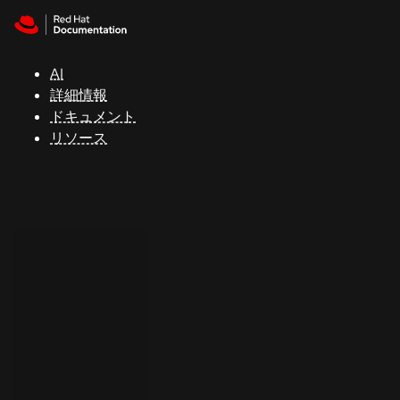
Skip to navigation
Skip to content
サ
ポ
ー
AI
ト
詳細情報
ドキュメント
リソース
コ
ン
ソ
ー
ル
開
発
者
ト
ラ