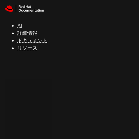
Skip to navigation
Skip to content
サ
ポ
ー
AI
ト
詳細情報
ドキュメント
リソース
コ
ン
ソ
ー
ル
開
発
者
ト
ラ