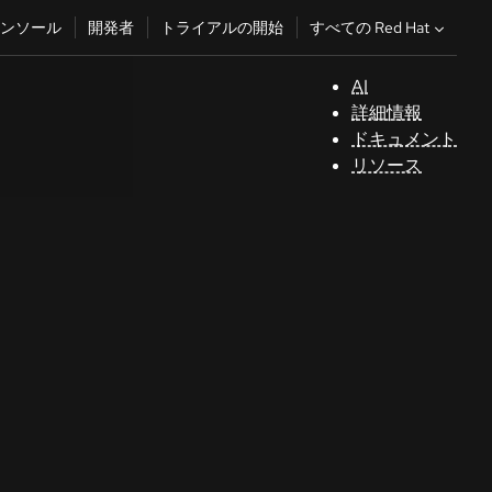
すべての Red Hat
ンソール
開発者
トライアルの開始
AI
サ
詳細情報
ポ
ドキュメント
ー
リソース
ト
コ
ン
ソ
ー
ル
開
発
者