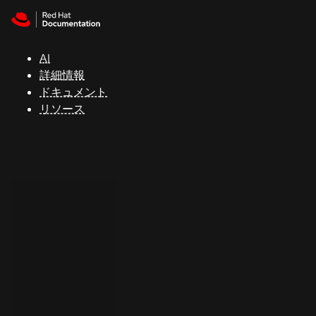
Skip to navigation
Skip to content
サ
ポ
ー
AI
ト
詳細情報
ドキュメント
リソース
コ
ン
ソ
ー
ル
開
発
者
ト
ラ