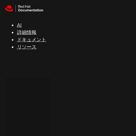
Skip to navigation
Skip to content
サ
ポ
ー
AI
ト
詳細情報
ドキュメント
リソース
コ
ン
ソ
ー
ル
開
発
者
ト
ラ