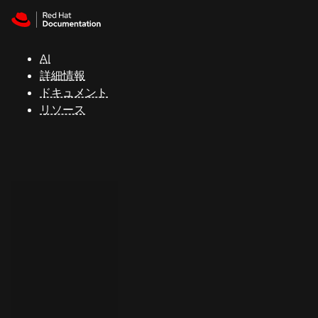
Skip to navigation
Skip to content
サ
ポ
ー
AI
ト
詳細情報
ドキュメント
リソース
コ
ン
ソ
ー
ル
開
発
者
ト
ラ