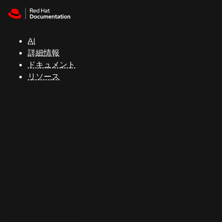
Skip to navigation
Skip to content
サ
ポ
ー
AI
ト
詳細情報
ドキュメント
リソース
コ
ン
ソ
ー
ル
開
発
者
ト
ラ