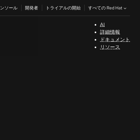
すべての Red Hat
ンソール
開発者
トライアルの開始
AI
サ
詳細情報
ポ
ドキュメント
ー
リソース
ト
コ
ン
ソ
ー
ル
開
発
者