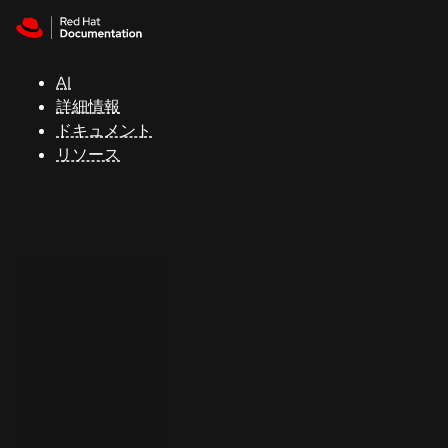
Skip to navigation
Skip to content
サ
ポ
ー
AI
ト
詳細情報
ドキュメント
リソース
コ
ン
ソ
ー
ル
開
発
者
ト
ラ