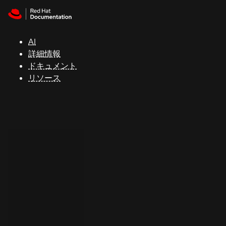
Skip to navigation
Skip to content
サ
ポ
ー
AI
ト
詳細情報
ドキュメント
リソース
コ
ン
ソ
ー
ル
開
発
者
ト
ラ