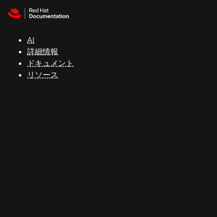
Skip to navigation
Skip to content
サ
ポ
ー
AI
ト
詳細情報
ドキュメント
リソース
コ
ン
ソ
ー
ル
開
発
者
ト
ラ