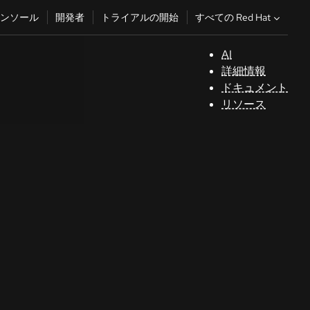
すべての Red Hat
ンソール
開発者
トライアルの開始
AI
サ
詳細情報
ポ
ドキュメント
ー
リソース
ト
コ
ン
ソ
ー
ル
開
発
者