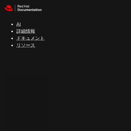
Skip to navigation
Skip to content
サ
ポ
ー
AI
ト
詳細情報
ドキュメント
リソース
コ
ン
ソ
ー
ル
開
発
者
ト
ラ