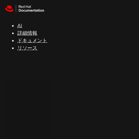
Skip to navigation
Skip to content
サ
ポ
ー
AI
ト
詳細情報
ドキュメント
リソース
コ
ン
ソ
ー
ル
開
発
者
ト
ラ