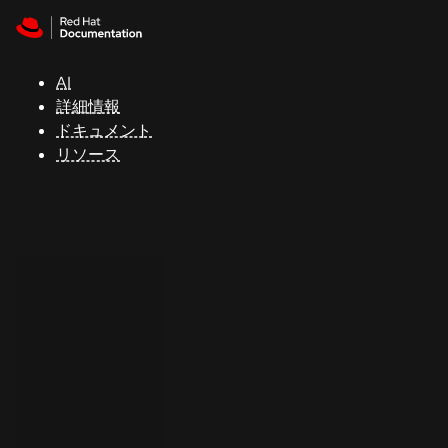
Skip to navigation
Skip to content
サ
ポ
ー
AI
ト
詳細情報
ドキュメント
リソース
コ
ン
ソ
ー
ル
開
発
者
ト
ラ