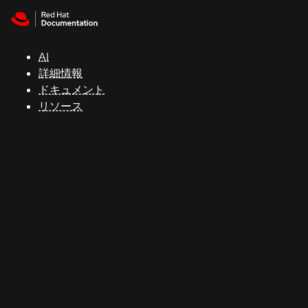
Skip to navigation
Skip to content
サ
ポ
ー
AI
ト
詳細情報
ドキュメント
リソース
コ
ン
ソ
ー
ル
開
発
者
ト
ラ