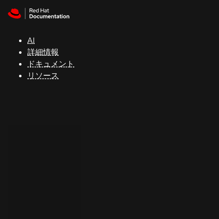
Skip to navigation
Skip to content
サ
ポ
ー
AI
ト
詳細情報
ドキュメント
リソース
コ
ン
ソ
ー
ル
開
発
者
ト
ラ