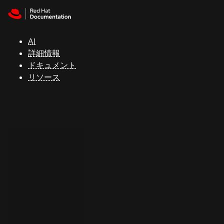
Skip to navigation
Skip to content
サ
ポ
ー
AI
ト
詳細情報
ドキュメント
リソース
コ
ン
ソ
ー
ル
開
発
者
ト
ラ