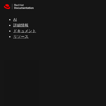
Skip to navigation
Skip to content
サ
ポ
ー
AI
ト
詳細情報
ドキュメント
リソース
コ
ン
ソ
ー
ル
開
発
者
ト
ラ