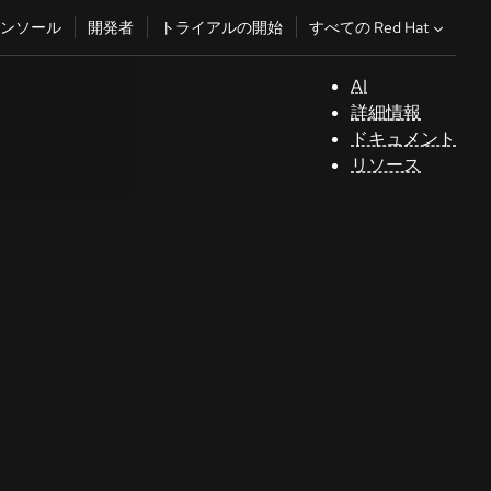
すべての Red Hat
ンソール
開発者
トライアルの開始
AI
サ
詳細情報
ポ
ドキュメント
ー
リソース
ト
コ
ン
ソ
ー
ル
開
発
者