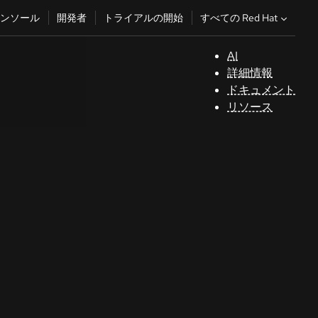
すべての Red Hat
ンソール
開発者
トライアルの開始
AI
サ
詳細情報
ポ
ドキュメント
ー
リソース
ト
コ
ン
ソ
ー
ル
開
発
者