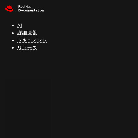
Skip to navigation
Skip to content
サ
ポ
ー
AI
ト
詳細情報
ドキュメント
リソース
コ
ン
ソ
ー
ル
開
発
者
ト
ラ