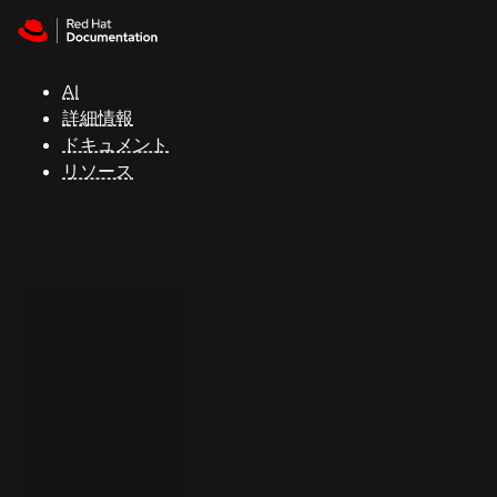
Skip to navigation
Skip to content
サ
ポ
ー
AI
ト
詳細情報
ドキュメント
リソース
コ
ン
ソ
ー
ル
開
発
者
ト
ラ