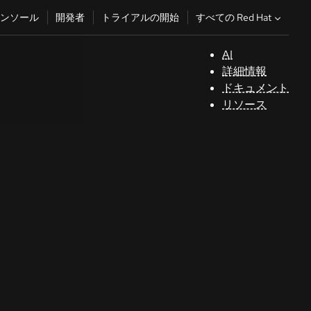
すべての Red Hat
ンソール
開発者
トライアルの開始
AI
サ
詳細情報
ポ
ドキュメント
ー
リソース
ト
コ
ン
ソ
ー
ル
開
発
者