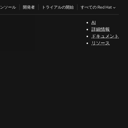
すべての Red Hat
ンソール
開発者
トライアルの開始
AI
サ
詳細情報
ポ
ドキュメント
ー
リソース
ト
コ
ン
ソ
ー
ル
開
発
者