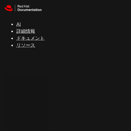
Skip to navigation
Skip to content
サ
ポ
ー
AI
ト
詳細情報
ドキュメント
リソース
コ
ン
ソ
ー
ル
開
発
者
ト
ラ