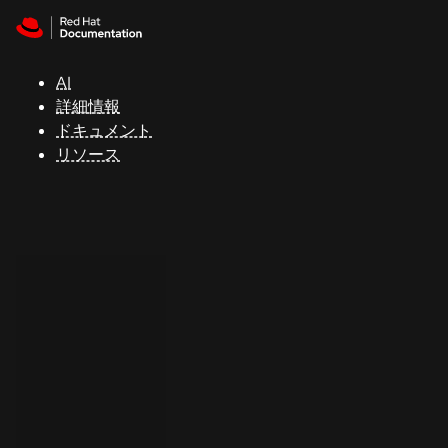
Skip to navigation
Skip to content
サ
ポ
ー
AI
ト
詳細情報
ドキュメント
リソース
コ
ン
ソ
ー
ル
開
発
者
ト
ラ