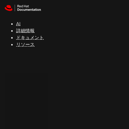
Skip to navigation
Skip to content
サ
ポ
ー
AI
ト
詳細情報
ドキュメント
リソース
コ
ン
ソ
ー
ル
開
発
者
ト
ラ