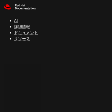
Skip to navigation
Skip to content
サ
ポ
ー
AI
ト
詳細情報
ドキュメント
リソース
コ
ン
ソ
ー
ル
開
発
者
ト
ラ