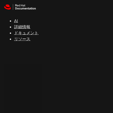
Skip to navigation
Skip to content
サ
ポ
ー
AI
ト
詳細情報
ドキュメント
リソース
コ
ン
ソ
ー
ル
開
発
者
ト
ラ