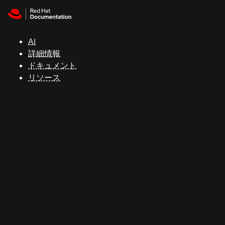
Skip to navigation
Skip to content
サ
ポ
ー
AI
ト
詳細情報
ドキュメント
リソース
コ
ン
ソ
ー
ル
開
発
者
ト
ラ