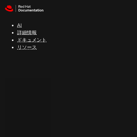
Skip to navigation
Skip to content
サ
ポ
ー
AI
ト
詳細情報
ドキュメント
リソース
コ
ン
ソ
ー
ル
開
発
者
ト
ラ