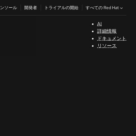
すべての Red Hat
ンソール
開発者
トライアルの開始
AI
サ
詳細情報
ポ
ドキュメント
ー
リソース
ト
コ
ン
ソ
ー
ル
開
発
者