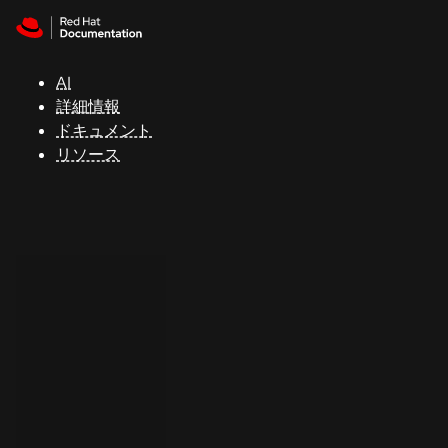
Skip to navigation
Skip to content
サ
ポ
ー
AI
ト
詳細情報
ドキュメント
リソース
コ
ン
ソ
ー
ル
開
発
者
ト
ラ