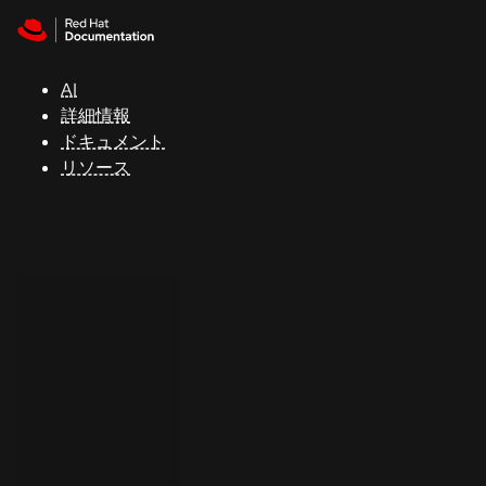
Skip to navigation
Skip to content
サ
ポ
ー
AI
ト
詳細情報
ドキュメント
リソース
コ
ン
ソ
ー
ル
開
発
者
ト
ラ