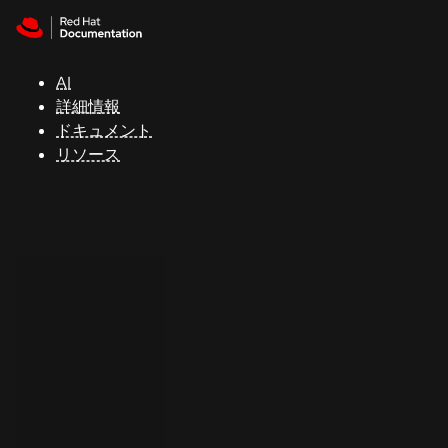
Skip to navigation
Skip to content
サ
ポ
ー
AI
ト
詳細情報
ドキュメント
リソース
コ
ン
ソ
ー
ル
開
発
者
ト
ラ