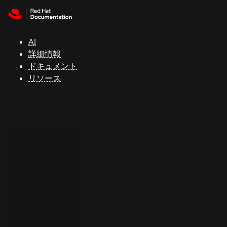
Skip to navigation
Skip to content
サ
ポ
ー
AI
ト
詳細情報
ドキュメント
リソース
コ
ン
ソ
ー
ル
開
発
者
ト
ラ