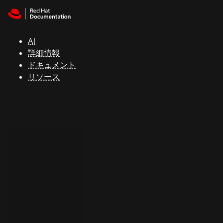
Skip to navigation
Skip to content
サ
ポ
ー
AI
ト
詳細情報
ドキュメント
リソース
コ
ン
ソ
ー
ル
開
発
者
ト
ラ