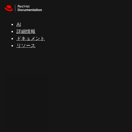
Skip to navigation
Skip to content
サ
ポ
ー
AI
ト
詳細情報
ドキュメント
リソース
コ
ン
ソ
ー
ル
開
発
者
ト
ラ