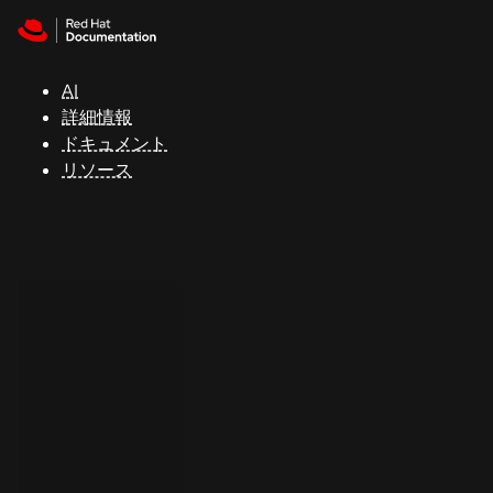
Skip to navigation
Skip to content
サ
ポ
ー
AI
ト
詳細情報
ドキュメント
リソース
コ
ン
ソ
ー
ル
開
発
者
ト
ラ