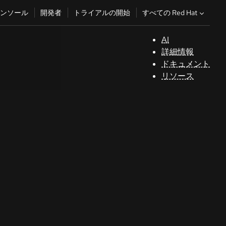
すべての Red Hat
ンソール
開発者
トライアルの開始
AI
サ
詳細情報
ポ
ドキュメント
ー
リソース
ト
コ
ン
ソ
ー
ル
開
発
者