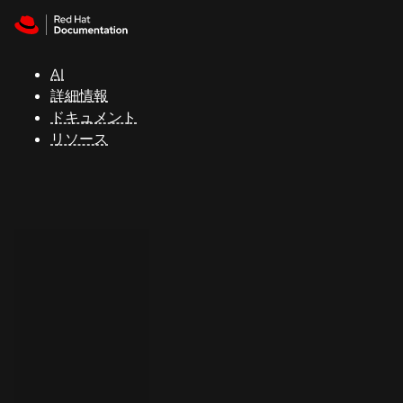
Skip to navigation
Skip to content
サ
ポ
ー
AI
ト
詳細情報
ドキュメント
リソース
コ
ン
ソ
ー
ル
開
発
者
ト
ラ