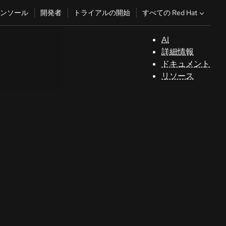
すべての Red Hat
ンソール
開発者
トライアルの開始
AI
サ
詳細情報
ポ
ドキュメント
ー
リソース
ト
コ
ン
ソ
ー
ル
開
発
者