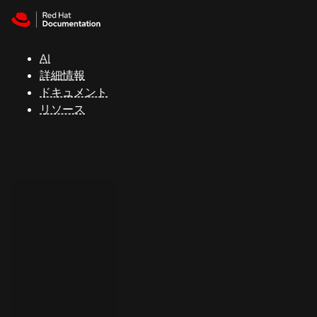
Skip to navigation
Skip to content
サ
ポ
ー
AI
ト
詳細情報
ドキュメント
リソース
コ
ン
ソ
ー
ル
開
発
者
ト
ラ