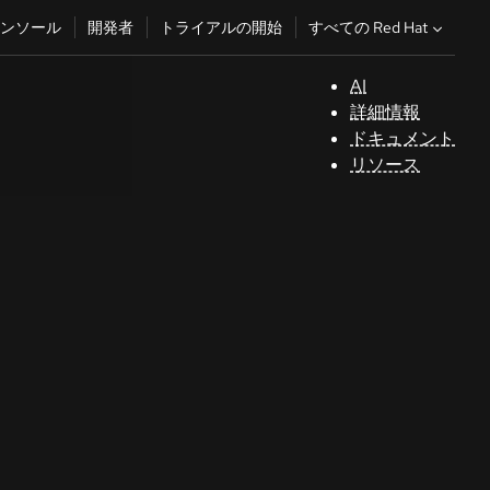
すべての Red Hat
ンソール
開発者
トライアルの開始
AI
サ
詳細情報
ポ
ドキュメント
ー
リソース
ト
コ
ン
ソ
ー
ル
開
発
者