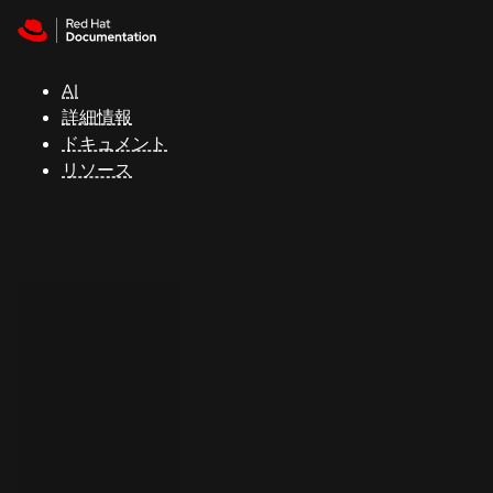
Skip to navigation
Skip to content
サ
ポ
ー
AI
ト
詳細情報
ドキュメント
リソース
コ
ン
ソ
ー
ル
開
発
者
ト
ラ