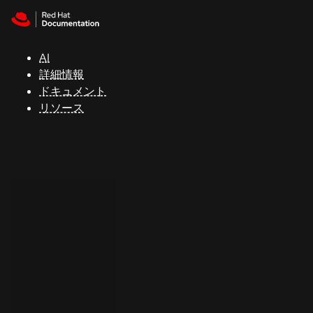
Skip to navigation
Skip to content
サ
ポ
ー
AI
ト
詳細情報
ドキュメント
リソース
コ
ン
ソ
ー
ル
開
発
者
ト
ラ