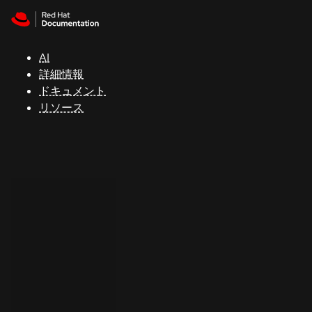
Skip to navigation
Skip to content
サ
ポ
ー
AI
ト
詳細情報
ドキュメント
リソース
コ
ン
ソ
ー
ル
開
発
者
ト
ラ