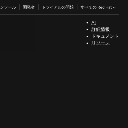
すべての Red Hat
ンソール
開発者
トライアルの開始
AI
サ
詳細情報
ポ
ドキュメント
ー
リソース
ト
コ
ン
ソ
ー
ル
開
発
者